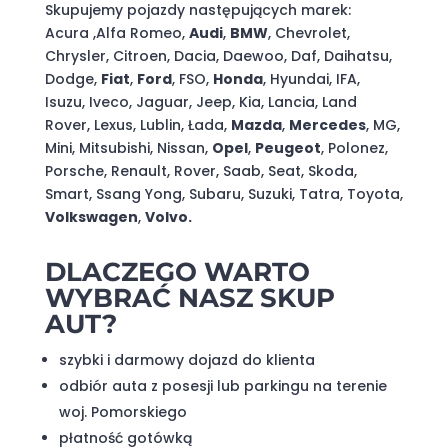
Skupujemy pojazdy następujących marek:
Acura ,Alfa Romeo,
Audi
,
BMW
, Chevrolet,
Chrysler, Citroen, Dacia, Daewoo, Daf, Daihatsu,
Dodge,
Fiat
,
Ford
, FSO,
Honda
, Hyundai, IFA,
Isuzu, Iveco, Jaguar, Jeep, Kia, Lancia, Land
Rover, Lexus, Lublin, Łada,
Mazda
,
Mercedes
, MG,
Mini, Mitsubishi, Nissan,
Opel
,
Peugeot
, Polonez,
Porsche, Renault, Rover, Saab, Seat, Skoda,
Smart, Ssang Yong, Subaru, Suzuki, Tatra, Toyota,
Volkswagen
,
Volvo.
DLACZEGO WARTO
WYBRAĆ NASZ SKUP
AUT?
szybki i darmowy dojazd do klienta
odbiór auta z posesji lub parkingu na terenie
woj. Pomorskiego
płatność gotówką