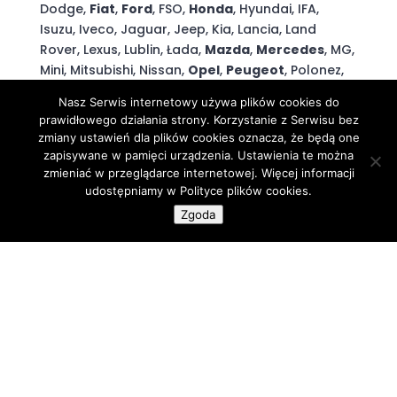
Dodge,
Fiat
,
Ford
, FSO,
Honda
, Hyundai, IFA,
Isuzu, Iveco, Jaguar, Jeep, Kia, Lancia, Land
Rover, Lexus, Lublin, Łada,
Mazda
,
Mercedes
, MG,
Mini, Mitsubishi, Nissan,
Opel
,
Peugeot
, Polonez,
Porsche, Renault, Rover, Saab, Seat, Skoda,
Nasz Serwis internetowy używa plików cookies do
Smart, Ssang Yong, Subaru, Suzuki, Tatra, Toyota,
prawidłowego działania strony. Korzystanie z Serwisu bez
Volkswagen
,
Volvo.
zmiany ustawień dla plików cookies oznacza, że będą one
zapisywane w pamięci urządzenia. Ustawienia te można
DLACZEGO WARTO WYBRAĆ
zmieniać w przeglądarce internetowej. Więcej informacji
udostępniamy w Polityce plików cookies.
NASZ SKUP AUT?
Zgoda
szybki i darmowy dojazd do klienta
odbiór auta z posesji lub parkingu na terenie
woj. Pomorskiego
płatność gotówką
załatwiamy wszystkie formalności
odkup aut bez aktualnych badań oraz
ubezpieczenia
skup aut sprawnych, powypadkowych,